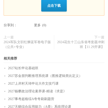
点击下载
分享到：
更多
(
0
)
上一篇
下一篇
2024军队文职红狮蓝军卷电子版
2024花生十三山东省考套题冲刺
（公共+专业）
班【11.29开课】
相关推荐
2027站长申论基础班
2027苏金朋判断推理系统课（图推逻辑类比定义）
2027上岸村天琦申论大作文技巧课
2027杨攀政治理论素养课-精读《求是》
2027事考超格综A夸夸刷刷题营
2027天晓综合应用能力（A类）系统理论课