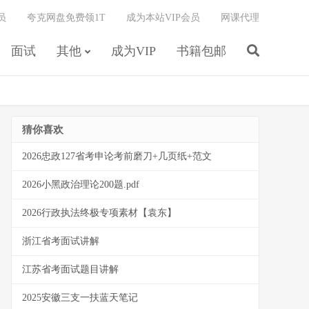
员
夸克网盘免费领1T
成为本站VIP会员
网课代理
面试
其他
成为VIP
书籍包邮
猜你喜欢
2026忠政127省考申论考前磨刀+几页纸+范文
2026小黑政治理论200题.pdf
2026行政执法终极专项素材【袁东】
浙江省考面试讲解
江苏省考面试题目讲解
2025安徽三支一扶蓝天笔记