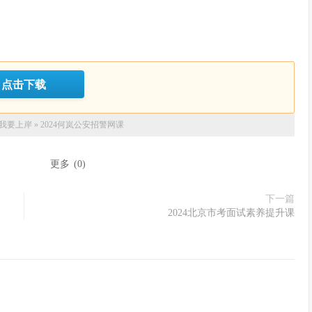
点击下载
我要上岸
»
2024何岚公安招警网课
：
更多
(
0
)
下一篇
2024北京市考面试素养提升课