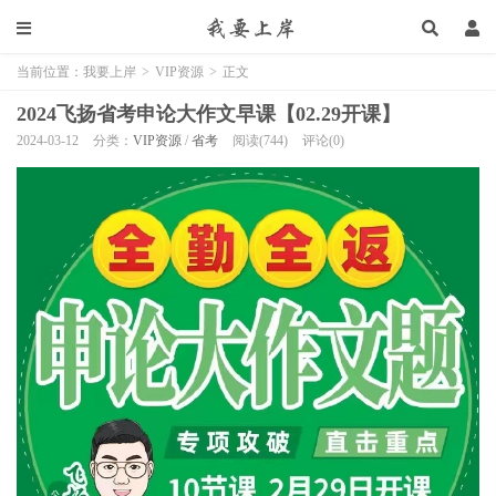
当前位置：
我要上岸
>
VIP资源
>
正文
2024飞扬省考申论大作文早课【02.29开课】
2024-03-12
分类：
VIP资源
/
省考
阅读(744)
评论(0)