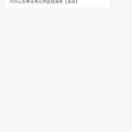
2026山东事业单位押题预测卷【鼎成】