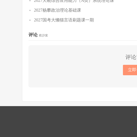
2027天晓综合应用能力（A类）系统理论课
2027杨攀政治理论基础课
2027国考大懒猫言语刷题课一期
评论
抢沙发
评论
立即