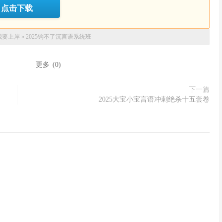
点击下载
我要上岸
»
2025钩不了沉言语系统班
：
更多
(
0
)
下一篇
2025大宝小宝言语冲刺绝杀十五套卷