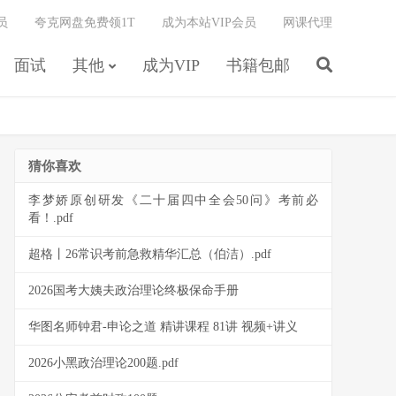
员
夸克网盘免费领1T
成为本站VIP会员
网课代理
面试
其他
成为VIP
书籍包邮
猜你喜欢
李梦娇原创研发《二十届四中全会50问》考前必
看！.pdf
超格丨26常识考前急救精华汇总（伯洁）.pdf
2026国考大姨夫政治理论终极保命手册
华图名师钟君-申论之道 精讲课程 81讲 视频+讲义
2026小黑政治理论200题.pdf