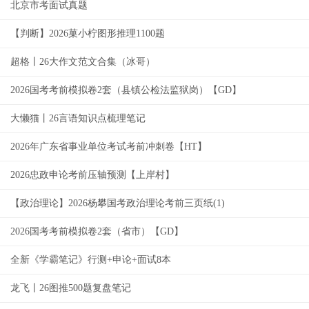
北京市考面试真题
【判断】2026菓小柠图形推理1100题
超格丨26大作文范文合集（冰哥）
2026国考考前模拟卷2套（县镇公检法监狱岗）【GD】
大懒猫丨26言语知识点梳理笔记
2026年广东省事业单位考试考前冲刺卷【HT】
2026忠政申论考前压轴预测【上岸村】
【政治理论】2026杨攀国考政治理论考前三页纸(1)
2026国考考前模拟卷2套（省市）【GD】
全新《学霸笔记》行测+申论+面试8本
龙飞丨26图推500题复盘笔记