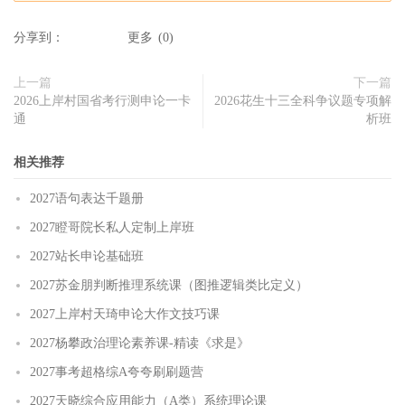
分享到：
更多
(
0
)
上一篇
下一篇
2026上岸村国省考行测申论一卡
2026花生十三全科争议题专项解
通
析班
相关推荐
2027语句表达千题册
2027瞪哥院长私人定制上岸班
2027站长申论基础班
2027苏金朋判断推理系统课（图推逻辑类比定义）
2027上岸村天琦申论大作文技巧课
2027杨攀政治理论素养课-精读《求是》
2027事考超格综A夸夸刷刷题营
2027天晓综合应用能力（A类）系统理论课