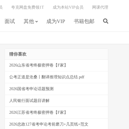
员
夸克网盘免费领1T
成为本站VIP会员
网课代理
面试
其他
成为VIP
书籍包邮
猜你喜欢
2026山东省考终极密押卷【F家】
公考正道是沧桑丨翻译推理知识点总结.pdf
2026国省考申论话题预测
人民银行面试题目讲解
2026江苏省考终极密押卷【F家】
2026忠政127省考申论考前磨刀+几页纸+范文