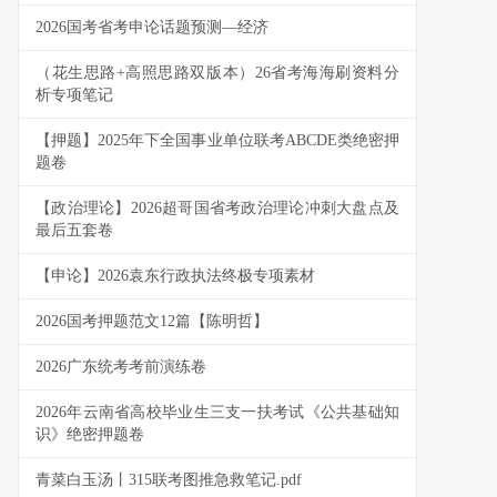
2026国考省考申论话题预测—经济
（花生思路+高照思路双版本）26省考海海刷资料分
析专项笔记
【押题】2025年下全国事业单位联考ABCDE类绝密押
题卷
【政治理论】2026超哥国省考政治理论冲刺大盘点及
最后五套卷
【申论】2026袁东行政执法终极专项素材
2026国考押题范文12篇【陈明哲】
2026广东统考考前演练卷
2026年云南省高校毕业生三支一扶考试《公共基础知
识》绝密押题卷
青菜白玉汤丨315联考图推急救笔记.pdf