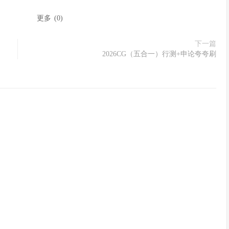
：
更多
(
0
)
下一篇
2026CG（五合一）行测+申论夸夸刷