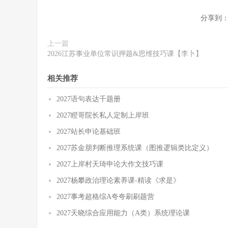
分享到
上一篇
2026江苏事业单位常识押题&思维技巧课【李卜】
相关推荐
2027语句表达千题册
2027瞪哥院长私人定制上岸班
2027站长申论基础班
2027苏金朋判断推理系统课（图推逻辑类比定义）
2027上岸村天琦申论大作文技巧课
2027杨攀政治理论素养课-精读《求是》
2027事考超格综A夸夸刷刷题营
2027天晓综合应用能力（A类）系统理论课