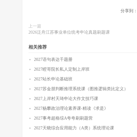
分享到
上一篇
2026泛舟江苏事业单位统考申论真题刷题课
相关推荐
2027语句表达千题册
2027瞪哥院长私人定制上岸班
2027站长申论基础班
2027苏金朋判断推理系统课（图推逻辑类比定义）
2027上岸村天琦申论大作文技巧课
2027杨攀政治理论素养课-精读《求是》
2027事考超格综A夸夸刷刷题营
2027天晓综合应用能力（A类）系统理论课