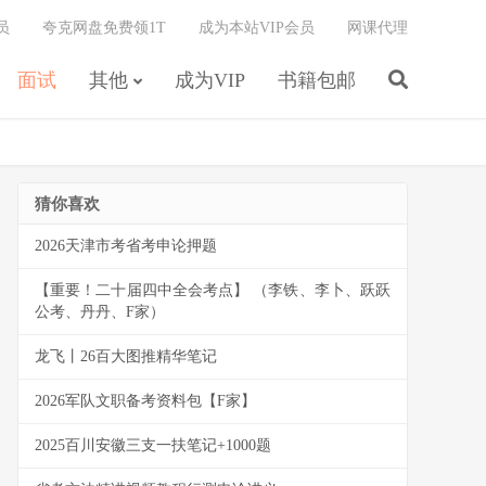
员
夸克网盘免费领1T
成为本站VIP会员
网课代理
面试
其他
成为VIP
书籍包邮
猜你喜欢
2026天津市考省考申论押题
【重要！二十届四中全会考点】 （李铁、李卜、跃跃
公考、丹丹、F家）
龙飞丨26百大图推精华笔记
2026军队文职备考资料包【F家】
2025百川安徽三支一扶笔记+1000题