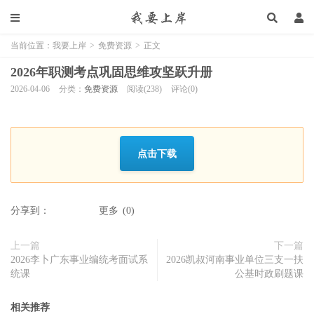
当前位置：
我要上岸
>
免费资源
>
正文
2026年职测考点巩固思维攻坚跃升册
2026-04-06
分类：
免费资源
阅读(238)
评论(0)
点击下载
分享到：
更多
(
0
)
上一篇
下一篇
2026李卜广东事业编统考面试系
2026凯叔河南事业单位三支一扶
统课
公基时政刷题课
相关推荐