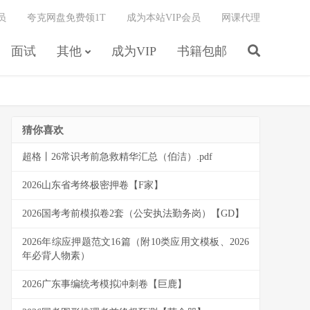
员
夸克网盘免费领1T
成为本站VIP会员
网课代理
面试
其他
成为VIP
书籍包邮
猜你喜欢
超格丨26常识考前急救精华汇总（伯洁）.pdf
2026山东省考终极密押卷【F家】
2026国考考前模拟卷2套（公安执法勤务岗）【GD】
2026年综应押题范文16篇（附10类应用文模板、2026
年必背人物素）
2026广东事编统考模拟冲刺卷【巨鹿】