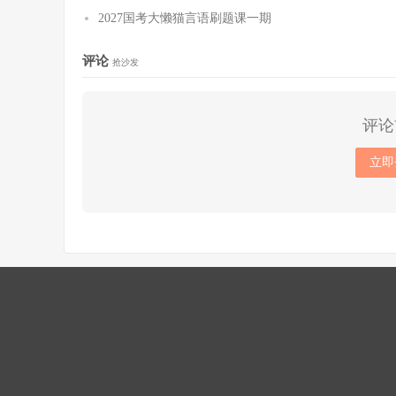
2027国考大懒猫言语刷题课一期
评论
抢沙发
评论
立即