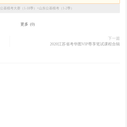
19公基模考大赛（1-18季）+山东公基模考（1-2季）
：
更多
(
0
)
下一篇
2020江苏省考华图VIP尊享笔试课程合辑