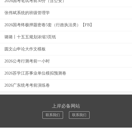
2026国考笔试考前30分（含公安）
张伟斌系统的班级管理学
2026国考终极押题密卷5套（行政执法类）【FB】
璐璐丨十五五规划浓缩3页纸
圆文山申论大作文模板
2026公考行测考前一小时
2026苏学江苏事业单位模拟预测卷
2026广东统考考前演练卷
上岸必备网站
联系我们
联系我们