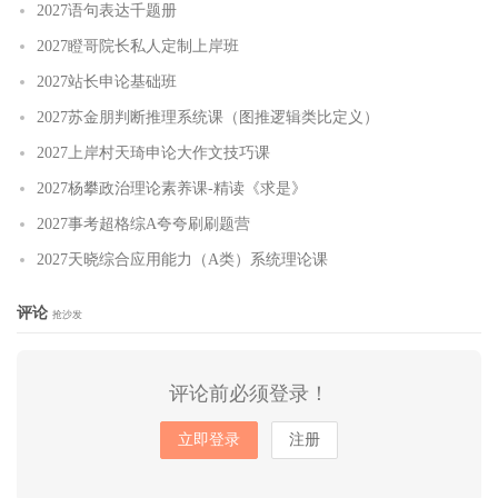
2027语句表达千题册
2027瞪哥院长私人定制上岸班
2027站长申论基础班
2027苏金朋判断推理系统课（图推逻辑类比定义）
2027上岸村天琦申论大作文技巧课
2027杨攀政治理论素养课-精读《求是》
2027事考超格综A夸夸刷刷题营
2027天晓综合应用能力（A类）系统理论课
评论
抢沙发
评论前必须登录！
立即登录
注册