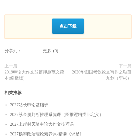
点击下载
分享到：
更多
(
0
)
上一篇
下一篇
2019申论大作文32篇押题范文读
2020华图国考议论文写作之独孤
本(终极版)
九剑（李彬）
相关推荐
2027站长申论基础班
2027苏金朋判断推理系统课（图推逻辑类比定义）
2027上岸村天琦申论大作文技巧课
2027杨攀政治理论素养课-精读《求是》