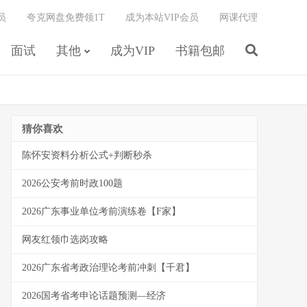
员
夸克网盘免费领1T
成为本站VIP会员
网课代理
面试
其他
成为VIP
书籍包邮
猜你喜欢
陈怀安资料分析公式+判断秒杀
2026公安考前时政100题
2026广东事业单位考前演练卷【F家】
网友红领巾选岗攻略
2026广东省考政治理论考前冲刺【千君】
2026国考省考申论话题预测—经济