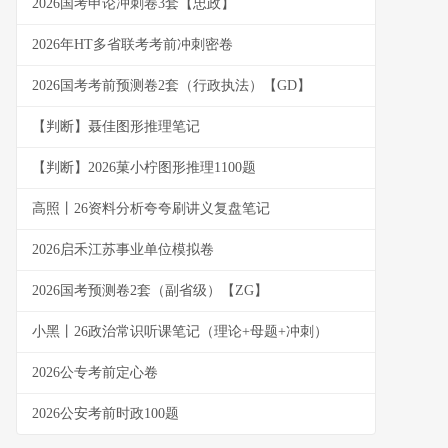
2026国考申论冲刺卷3套【忠政】
2026年HT多省联考考前冲刺密卷
2026国考考前预测卷2套（行政执法）【GD】
【判断】聂佳图形推理笔记
【判断】2026菓小柠图形推理1100题
高照丨26资料分析夸夸刷讲义复盘笔记
2026启禾江苏事业单位模拟卷
2026国考预测卷2套（副省级）【ZG】
小黑丨26政治常识听课笔记（理论+母题+冲刺）
2026公专考前定心卷
2026公安考前时政100题