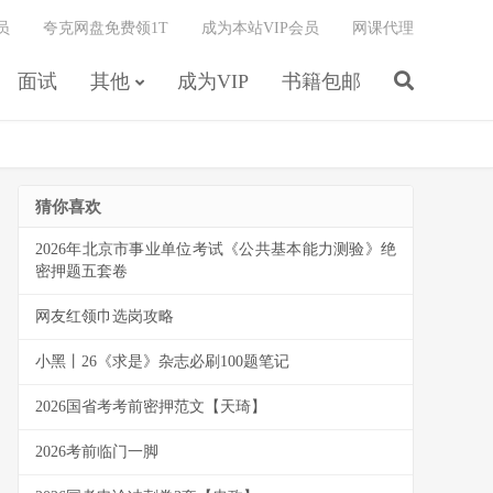
员
夸克网盘免费领1T
成为本站VIP会员
网课代理
面试
其他
成为VIP
书籍包邮
猜你喜欢
2026年北京市事业单位考试《公共基本能力测验》绝
密押题五套卷
网友红领巾选岗攻略
小黑丨26《求是》杂志必刷100题笔记
2026国省考考前密押范文【天琦】
2026考前临门一脚