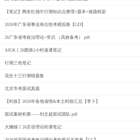
【笔记】网友红领巾行测知识点整理+题本+做题框架
2026年广东省事业单位统考模拟卷【GD】
26广东省考政治理论+常识 （高效备考）.pdf
AJGK丨26图推2小时速通笔记
行测三色笔记
花生十三行测错题集
北京市考面试真题
【时政】2026年各地省情&本土时政汇总【李卜】
面试素材积累——刘文超面试团队.pdf
大懒猫丨26言语理论听课笔记
2026超哥国省考政治理论考前最后五套卷【CG】