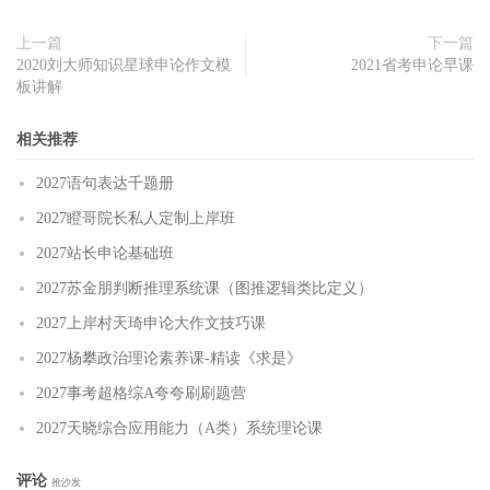
上一篇
下一篇
2020刘大师知识星球申论作文模
2021省考申论早课
板讲解
相关推荐
2027语句表达千题册
2027瞪哥院长私人定制上岸班
2027站长申论基础班
2027苏金朋判断推理系统课（图推逻辑类比定义）
2027上岸村天琦申论大作文技巧课
2027杨攀政治理论素养课-精读《求是》
2027事考超格综A夸夸刷刷题营
2027天晓综合应用能力（A类）系统理论课
评论
抢沙发