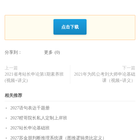
点击下载
分享到：
更多
(
0
)
上一篇
下一篇
2021省考站长申论第1期素养班
2021年为民公考刘大师申论基础
(视频+讲义)
课（视频+讲义）
相关推荐
2027语句表达千题册
2027瞪哥院长私人定制上岸班
2027站长申论基础班
2027苏金朋判断推理系统课（图推逻辑类比定义）