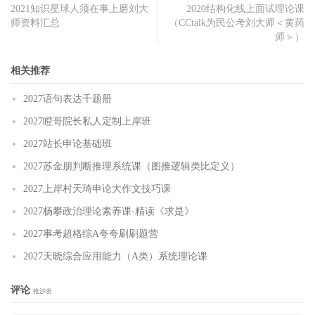
2021知识星球人须在事上磨刘大
2020结构化线上面试理论课
师资料汇总
（CCtalk为民公考刘大师＜黄药
师＞）
相关推荐
2027语句表达千题册
2027瞪哥院长私人定制上岸班
2027站长申论基础班
2027苏金朋判断推理系统课（图推逻辑类比定义）
2027上岸村天琦申论大作文技巧课
2027杨攀政治理论素养课-精读《求是》
2027事考超格综A夸夸刷刷题营
2027天晓综合应用能力（A类）系统理论课
评论
抢沙发