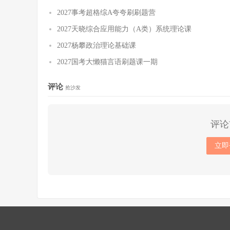
2027事考超格综A夸夸刷刷题营
2027天晓综合应用能力（A类）系统理论课
2027杨攀政治理论基础课
2027国考大懒猫言语刷题课一期
评论
抢沙发
评论
立即