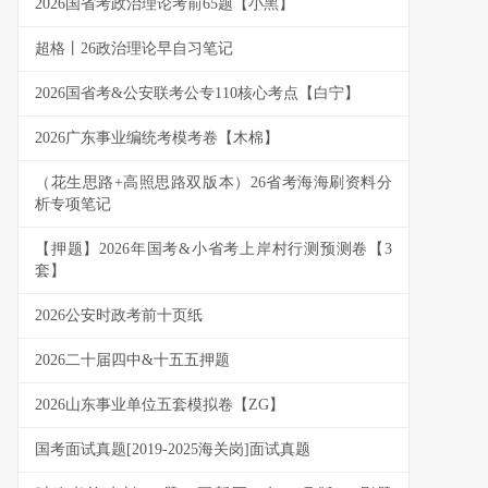
2026国省考政治理论考前65题【小黑】
超格丨26政治理论早自习笔记
2026国省考&公安联考公专110核心考点【白宁】
2026广东事业编统考模考卷【木棉】
（花生思路+高照思路双版本）26省考海海刷资料分
析专项笔记
【押题】2026年国考&小省考上岸村行测预测卷【3
套】
2026公安时政考前十页纸
2026二十届四中&十五五押题
2026山东事业单位五套模拟卷【ZG】
国考面试真题[2019-2025海关岗]面试真题