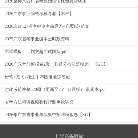
2026金标尺四川省考政治理论保命急背66条
2026广东事业编统考模考卷【木棉】
2026忠政127省考申论考前磨刀+几页纸+范文
2025广东省考事业编本土时政资料
面试模板——刘文超面试团队.pdf
2026广东考前模拟卷2套（县镇公检法监狱岗）【GD】
粉笔+龙飞+花生丨25图推凝练笔记
时政考前冲刺320题（更新至25年12月版）-刷题本.pdf
省考方法精讲视频教程行测申论讲义
2026年广东省事业单位集中招聘模拟卷【ZG】
上岸必备网站