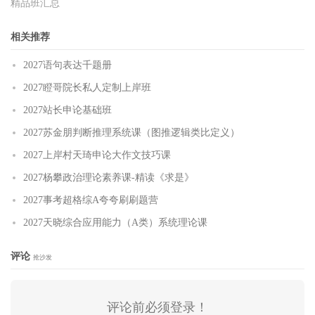
精品班汇总
相关推荐
2027语句表达千题册
2027瞪哥院长私人定制上岸班
2027站长申论基础班
2027苏金朋判断推理系统课（图推逻辑类比定义）
2027上岸村天琦申论大作文技巧课
2027杨攀政治理论素养课-精读《求是》
2027事考超格综A夸夸刷刷题营
2027天晓综合应用能力（A类）系统理论课
评论
抢沙发
评论前必须登录！