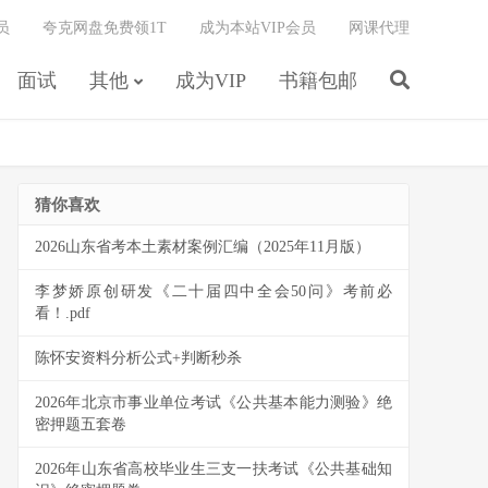
员
夸克网盘免费领1T
成为本站VIP会员
网课代理
面试
其他
成为VIP
书籍包邮
猜你喜欢
2026山东省考本土素材案例汇编（2025年11月版）
李梦娇原创研发《二十届四中全会50问》考前必
看！.pdf
陈怀安资料分析公式+判断秒杀
2026年北京市事业单位考试《公共基本能力测验》绝
密押题五套卷
2026年山东省高校毕业生三支一扶考试《公共基础知