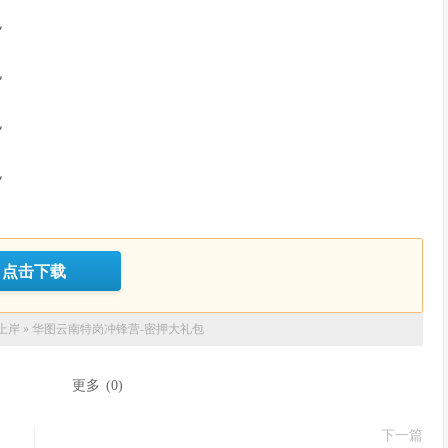
包
包
包
包
点击下载
上岸
»
华图云南特岗冲锋营-密押大礼包
：
更多
(
0
)
下一篇