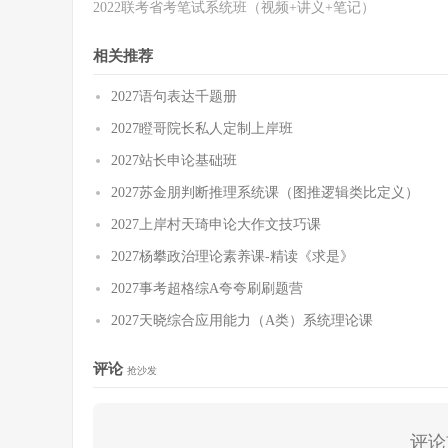
2022联考省考笔试系统班（视频+讲义+笔记）
相关推荐
2027语句表达千题册
2027瞪哥院长私人定制上岸班
2027站长申论基础班
2027苏金朋判断推理系统课（图推逻辑类比定义）
2027上岸村天琦申论大作文技巧课
2027杨攀政治理论素养课-精读《求是》
2027事考超格综A夸夸刷刷题营
2027天晓综合应用能力（A类）系统理论课
评论
抢沙发
评论