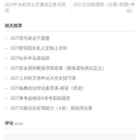
2022中央机关公开遴选公务员笔
2021王治国课程（公基+职测+申
试
论）
相关推荐
2027语句表达千题册
2027瞪哥院长私人定制上岸班
2027站长申论基础班
2027苏金朋判断推理系统课（图推逻辑类比定义）
2027上岸村天琦申论大作文技巧课
2027杨攀政治理论素养课-精读《求是》
2027事考超格综A夸夸刷刷题营
2027天晓综合应用能力（A类）系统理论课
评论
抢沙发