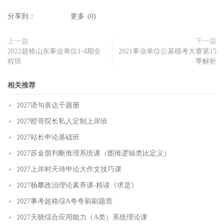
分享到：
更多
(
0
)
上一篇
下一篇
2022超格山东事业单位1-4期全
2021事业单位公基模考大赛第15
程班
季解析
相关推荐
2027语句表达千题册
2027瞪哥院长私人定制上岸班
2027站长申论基础班
2027苏金朋判断推理系统课（图推逻辑类比定义）
2027上岸村天琦申论大作文技巧课
2027杨攀政治理论素养课-精读《求是》
2027事考超格综A夸夸刷刷题营
2027天晓综合应用能力（A类）系统理论课