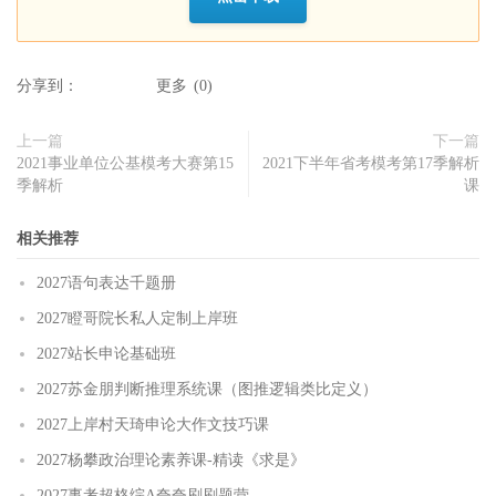
分享到：
更多
(
0
)
上一篇
下一篇
2021事业单位公基模考大赛第15
2021下半年省考模考第17季解析
季解析
课
相关推荐
2027语句表达千题册
2027瞪哥院长私人定制上岸班
2027站长申论基础班
2027苏金朋判断推理系统课（图推逻辑类比定义）
2027上岸村天琦申论大作文技巧课
2027杨攀政治理论素养课-精读《求是》
2027事考超格综A夸夸刷刷题营