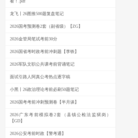
看！.pdf
龙飞丨26图推500题复盘笔记
2026国考预测卷2套（副省级）【ZG】
2026金管局笔试考前30分
2026国省考时政考前冲刺题【李铁】
2026军队文职公共课考前背诵笔记
面试引路人阿真公考热点逐字稿
小黑丨26政治理论考前必刷50题笔记
2026国考考前冲刺预测卷【半月谈】
2026广东考前模拟卷2套（县镇公检法监狱岗）
【GD】
2026公安考前时政【警考通】