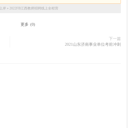
上岸
»
2022FB江西教师招聘线上全程营
：
更多
(
0
)
下一篇
2021山东济南事业单位考前冲刺