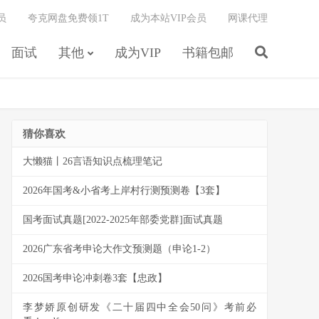
员
夸克网盘免费领1T
成为本站VIP会员
网课代理
面试
其他
成为VIP
书籍包邮
猜你喜欢
大懒猫丨26言语知识点梳理笔记
2026年国考&小省考上岸村行测预测卷【3套】
国考面试真题[2022-2025年部委党群]面试真题
2026广东省考申论大作文预测题（申论1-2）
2026国考申论冲刺卷3套【忠政】
李梦娇原创研发《二十届四中全会50问》考前必