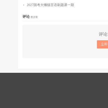
2027国考大懒猫言语刷题课一期
评论
抢沙发
评论
立即