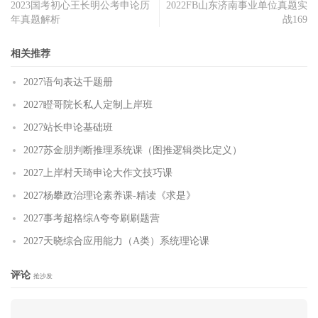
2023国考初心王长明公考申论历
2022FB山东济南事业单位真题实
年真题解析
战169
相关推荐
2027语句表达千题册
2027瞪哥院长私人定制上岸班
2027站长申论基础班
2027苏金朋判断推理系统课（图推逻辑类比定义）
2027上岸村天琦申论大作文技巧课
2027杨攀政治理论素养课-精读《求是》
2027事考超格综A夸夸刷刷题营
2027天晓综合应用能力（A类）系统理论课
评论
抢沙发