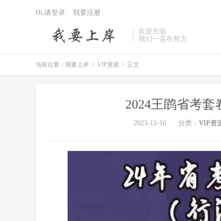
Hi,请登录
我要注册
欢迎光临
我们一直在努力
当前位置：
我要上岸
>
VIP资源
>
正文
2024王鹍省考
2023-11-16
分类：
VIP资