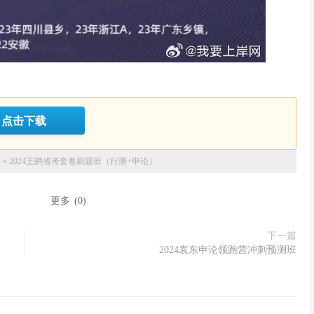
点击下载
岸
»
2024王鹍省考套卷刷题班（行测+申论）
：
更多
(
0
)
下一篇
2024袁东申论领跑营冲刺预测班