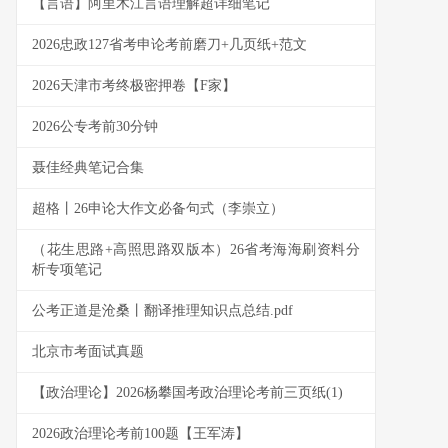
【言语】阿里木江言语理解超详细笔记
2026忠政127省考申论考前磨刀+几页纸+范文
2026天津市考终极密押卷【F家】
2026公专考前30分钟
聂佳经典笔记合集
超格丨26申论大作文必备句式（李崇立）
（花生思路+高照思路双版本）26省考海海刷资料分
析专项笔记
公考正道是沧桑丨翻译推理知识点总结.pdf
北京市考面试真题
【政治理论】2026杨攀国考政治理论考前三页纸(1)
2026政治理论考前100题【王军涛】