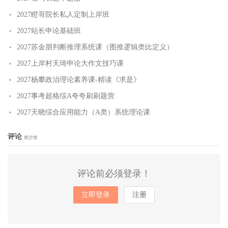
2027瞪哥院长私人定制上岸班
2027站长申论基础班
2027苏金朋判断推理系统课（图推逻辑类比定义）
2027上岸村天琦申论大作文技巧课
2027杨攀政治理论素养课-精读《求是》
2027事考超格综A夸夸刷刷题营
2027天晓综合应用能力（A类）系统理论课
评论
抢沙发
评论前必须登录！
立即登录
注册