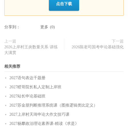
点击下载
分享到：
更多
(
0
)
上一篇
下一篇
2026上岸村王炎数量关系·讲练
2026陈老司国考申论基础强化
大满贯
相关推荐
2027语句表达千题册
2027瞪哥院长私人定制上岸班
2027站长申论基础班
2027苏金朋判断推理系统课（图推逻辑类比定义）
2027上岸村天琦申论大作文技巧课
2027杨攀政治理论素养课-精读《求是》