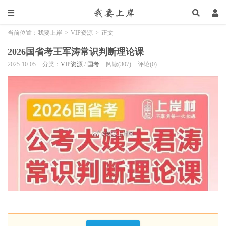
当前位置：
我要上岸
>
VIP资源
>
正文
2026国省考王军涛常识判断理论课
2025-10-05
分类：
VIP资源
/
国考
阅读(307)
评论(0)