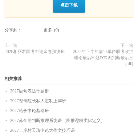
点击下载
分享到：
更多
(
0
)
上一篇
下一篇
2026相丽君国考申论金卷预测班
2025年下半年事业单位联考政治
理论最后50题&常识判断最后三
小时
相关推荐
2027语句表达千题册
2027瞪哥院长私人定制上岸班
2027站长申论基础班
2027苏金朋判断推理系统课（图推逻辑类比定义）
2027上岸村天琦申论大作文技巧课