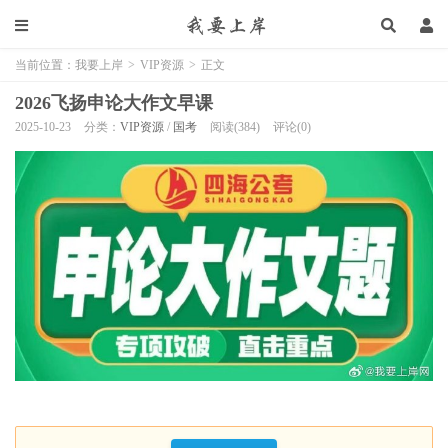
当前位置：
我要上岸
>
VIP资源
>
正文
2026飞扬申论大作文早课
2025-10-23
分类：
VIP资源
/
国考
阅读(384)
评论(0)