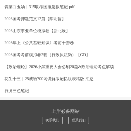
青菜白玉汤丨315联考图推急救笔记.pdf
2026国考押题范文12篇【陈明哲】
2026山东事业单位模拟卷【新北辰】
2026年上《公共基础知识》考前十套卷
2026国考考前模拟卷2套（行政执法岗）【GD】
【政治理论】2026小黑重要大会必刷20题&政治理论考点解读
花生十三｜25成语700词讲解版记忆版表格版 汇总
行测三色笔记
上岸必备网站
联系我们
联系我们