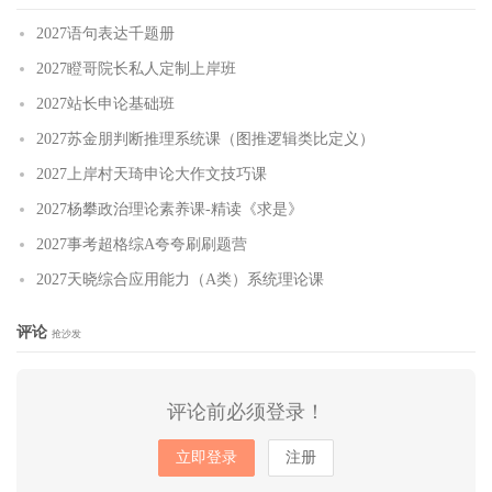
2027语句表达千题册
2027瞪哥院长私人定制上岸班
2027站长申论基础班
2027苏金朋判断推理系统课（图推逻辑类比定义）
2027上岸村天琦申论大作文技巧课
2027杨攀政治理论素养课-精读《求是》
2027事考超格综A夸夸刷刷题营
2027天晓综合应用能力（A类）系统理论课
评论
抢沙发
评论前必须登录！
立即登录
注册