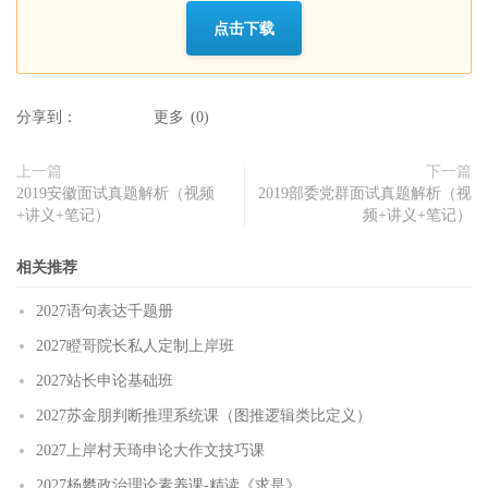
点击下载
分享到：
更多
(
0
)
上一篇
下一篇
2019安徽面试真题解析（视频
2019部委党群面试真题解析（视
+讲义+笔记）
频+讲义+笔记）
相关推荐
2027语句表达千题册
2027瞪哥院长私人定制上岸班
2027站长申论基础班
2027苏金朋判断推理系统课（图推逻辑类比定义）
2027上岸村天琦申论大作文技巧课
2027杨攀政治理论素养课-精读《求是》