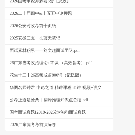
2026国考申论冲刺卷3套【忠政】
2026二十届四中&十五五申论押题
2026公安时政考前十页纸
2025安徽三支一扶蓝天笔记
面试素材积累——刘文超面试团队.pdf
26广东省考政治理论+常识 （高效备考）.pdf
花生十三丨26高频成语800词（记忆版）
华图名师钟君-申论之道 精讲课程 81讲 视频+讲义
公考正道是沧桑丨翻译推理知识点总结.pdf
国考面试真题[2018-2025边检岗]面试真题
2026广东统考考前演练卷