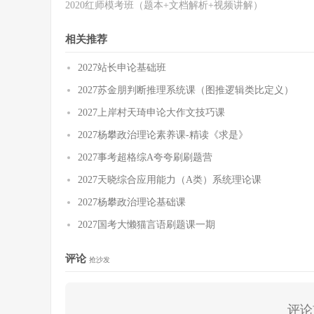
2020红师模考班（题本+文档解析+视频讲解）
相关推荐
2027站长申论基础班
2027苏金朋判断推理系统课（图推逻辑类比定义）
2027上岸村天琦申论大作文技巧课
2027杨攀政治理论素养课-精读《求是》
2027事考超格综A夸夸刷刷题营
2027天晓综合应用能力（A类）系统理论课
2027杨攀政治理论基础课
2027国考大懒猫言语刷题课一期
评论
抢沙发
评论