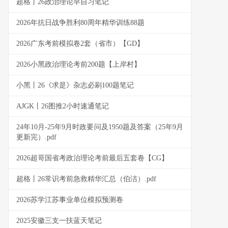
超格丨26政治理论早自习笔记
2026年抗日战争胜利80周年精华训练88题
2026广东考前模拟卷2套（省市）【GD】
2026小黑政治理论考前200题【上岸村】
小黑丨26《求是》杂志必刷100题笔记
AJGK丨26图推2小时速通笔记
24年10月-25年9月时政要问及1950题及答案（25年9月
更新完）.pdf
2026超哥国省考政治理论考前最后五套卷【CG】
超格丨26常识考前急救精华汇总（伯洁）.pdf
2026苏学江苏事业单位模拟预测卷
2025安徽三支一扶蓝天笔记