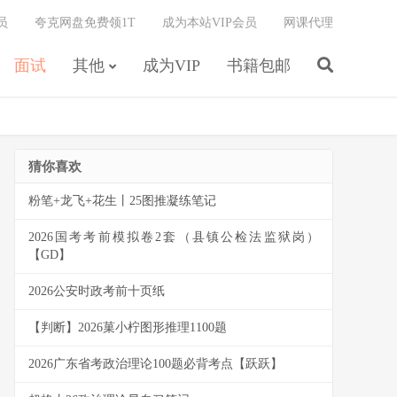
员
夸克网盘免费领1T
成为本站VIP会员
网课代理
面试
其他
成为VIP
书籍包邮
猜你喜欢
粉笔+龙飞+花生丨25图推凝练笔记
2026国考考前模拟卷2套（县镇公检法监狱岗）
【GD】
2026公安时政考前十页纸
【判断】2026菓小柠图形推理1100题
2026广东省考政治理论100题必背考点【跃跃】