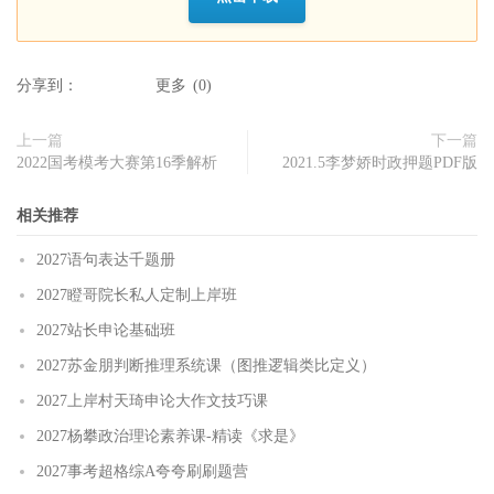
分享到：
更多
(
0
)
上一篇
下一篇
2022国考模考大赛第16季解析
2021.5李梦娇时政押题PDF版
相关推荐
2027语句表达千题册
2027瞪哥院长私人定制上岸班
2027站长申论基础班
2027苏金朋判断推理系统课（图推逻辑类比定义）
2027上岸村天琦申论大作文技巧课
2027杨攀政治理论素养课-精读《求是》
2027事考超格综A夸夸刷刷题营