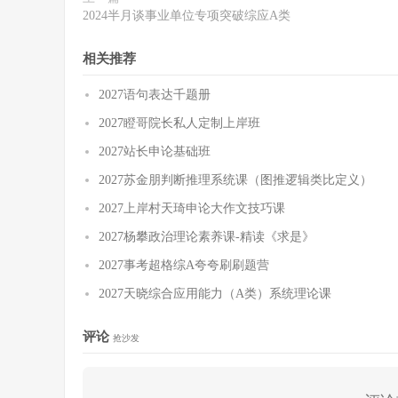
2024半月谈事业单位专项突破综应A类
相关推荐
2027语句表达千题册
2027瞪哥院长私人定制上岸班
2027站长申论基础班
2027苏金朋判断推理系统课（图推逻辑类比定义）
2027上岸村天琦申论大作文技巧课
2027杨攀政治理论素养课-精读《求是》
2027事考超格综A夸夸刷刷题营
2027天晓综合应用能力（A类）系统理论课
评论
抢沙发