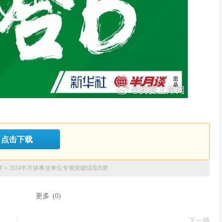
点击下载
岸
»
2024半月谈事业单位专项突破综应B类
：
更多
(
0
)
下一篇