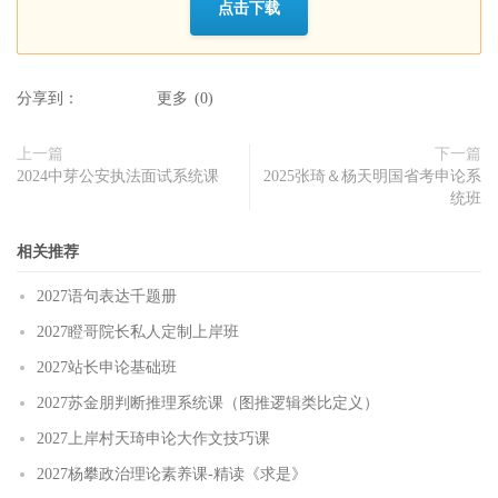
点击下载
分享到：
更多
(
0
)
上一篇
下一篇
2024中芽公安执法面试系统课
2025张琦＆杨天明国省考申论系
统班
相关推荐
2027语句表达千题册
2027瞪哥院长私人定制上岸班
2027站长申论基础班
2027苏金朋判断推理系统课（图推逻辑类比定义）
2027上岸村天琦申论大作文技巧课
2027杨攀政治理论素养课-精读《求是》