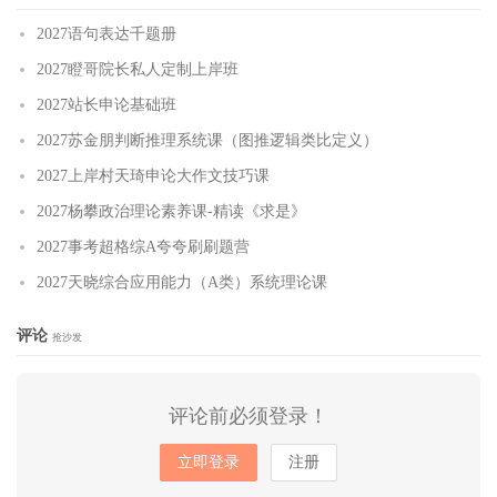
2027语句表达千题册
2027瞪哥院长私人定制上岸班
2027站长申论基础班
2027苏金朋判断推理系统课（图推逻辑类比定义）
2027上岸村天琦申论大作文技巧课
2027杨攀政治理论素养课-精读《求是》
2027事考超格综A夸夸刷刷题营
2027天晓综合应用能力（A类）系统理论课
评论
抢沙发
评论前必须登录！
立即登录
注册