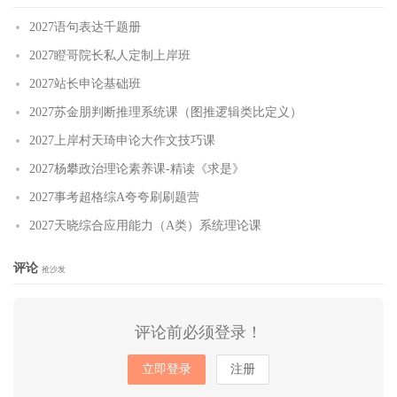
2027语句表达千题册
2027瞪哥院长私人定制上岸班
2027站长申论基础班
2027苏金朋判断推理系统课（图推逻辑类比定义）
2027上岸村天琦申论大作文技巧课
2027杨攀政治理论素养课-精读《求是》
2027事考超格综A夸夸刷刷题营
2027天晓综合应用能力（A类）系统理论课
评论
抢沙发
评论前必须登录！
立即登录
注册