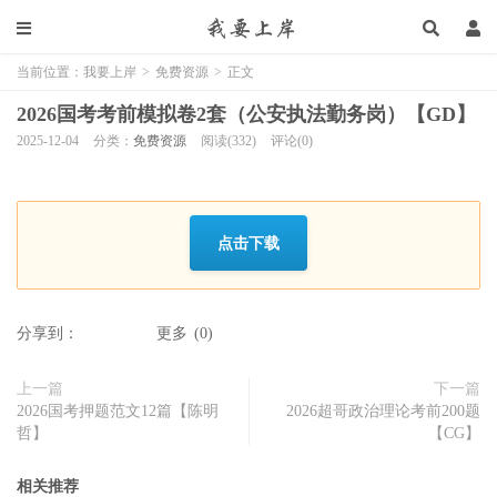
当前位置：
我要上岸
>
免费资源
>
正文
2026国考考前模拟卷2套（公安执法勤务岗）【GD】
2025-12-04
分类：
免费资源
阅读(332)
评论(0)
点击下载
分享到：
更多
(
0
)
上一篇
下一篇
2026国考押题范文12篇【陈明
2026超哥政治理论考前200题
哲】
【CG】
相关推荐