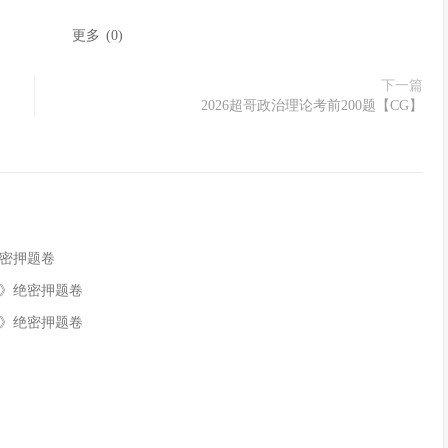
：
更多
(
0
)
下一篇
2026超哥政治理论考前200题【CG】
绝密押题卷
识》绝密押题卷
识》绝密押题卷