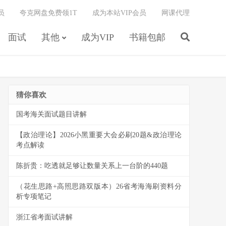
员
夸克网盘免费领1T
成为本站VIP会员
网课代理
面试
其他
成为VIP
书籍包邮
猜你喜欢
国考海关面试题目讲解
【政治理论】2026小黑重要大会必刷20题&政治理论
考点解读
陈折贵：吃透就足够让数量关系上一台阶的440题
（花生思路+高照思路双版本）26省考海海刷资料分
析专项笔记
浙江省考面试讲解