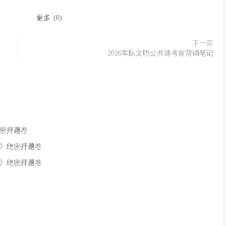
：
更多
(
0
)
下一篇
2026军队文职公共课考前背诵笔记
绝密押题卷
识》绝密押题卷
识》绝密押题卷