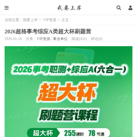
当前位置：
我要上岸
>
VIP资源
>
正文
2026超格事考综应A类超大杯刷题营
2026-01-16
分类：
VIP资源
/
事业单位
阅读(432)
评论(0)