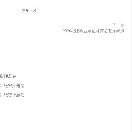
：
更多
(
0
)
下一篇
2026福建事业单位林英公基系统班
绝密押题卷
识》绝密押题卷
识》绝密押题卷