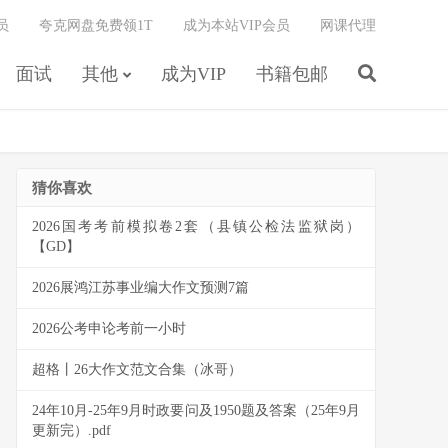
员
夸克网盘免费领1T
成为本站VIP会员
网课代理
面试
其他
成为VIP
书籍包邮
猜你喜欢
2026国考考前模拟卷2套（县镇公检法监狱岗）
【GD】
2026展鸿江苏事业编大作文预测7篇
2026公考申论考前一小时
超格丨26大作文范文合集（冰哥）
24年10月-25年9月时政要问及1950题及答案（25年9月
更新完）.pdf