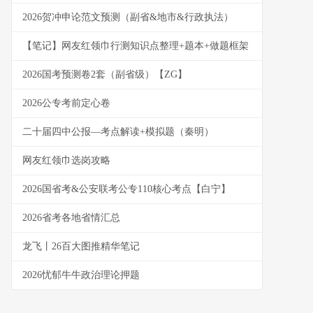
2026贺冲申论范文预测（副省&地市&行政执法）
【笔记】网友红领巾行测知识点整理+题本+做题框架
2026国考预测卷2套（副省级）【ZG】
2026公专考前定心卷
二十届四中公报—考点解读+模拟题（秦明）
网友红领巾选岗攻略
2026国省考&公安联考公专110核心考点【白宁】
2026省考各地省情汇总
龙飞丨26百大图推精华笔记
2026忧郁牛牛政治理论押题