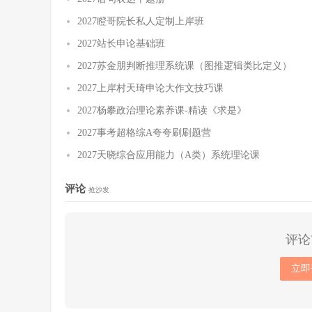
2027瞪哥院长私人定制上岸班
2027站长申论基础班
2027苏金朋判断推理系统课（图推逻辑类比定义）
2027上岸村天琦申论大作文技巧课
2027杨攀政治理论素养课-精读《求是》
2027事考超格综A夸夸刷刷题营
2027天晓综合应用能力（A类）系统理论课
评论
抢沙发
评论
立即