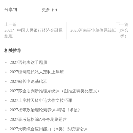
分享到：
更多
(
0
)
上一篇
下一篇
2021年中国人民银行经济金融系
2020河南事业单位系统班（综合
统班
类）
相关推荐
2027语句表达千题册
2027瞪哥院长私人定制上岸班
2027站长申论基础班
2027苏金朋判断推理系统课（图推逻辑类比定义）
2027上岸村天琦申论大作文技巧课
2027杨攀政治理论素养课-精读《求是》
2027事考超格综A夸夸刷刷题营
2027天晓综合应用能力（A类）系统理论课