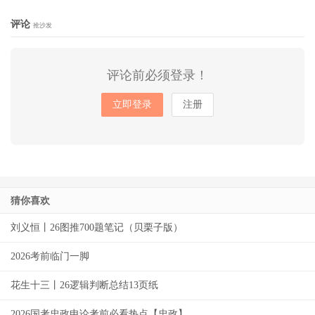
评论
抢沙发
评论前必须登录！
立即登录
注册
猜你喜欢
刘义恒丨26图推700题笔记（贝栗子版）
2026考前临门一脚
花生十三丨26逻辑判断总结13页纸
2026国考忠政申论考前必看热点【忠政】