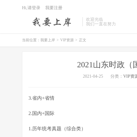
Hi,请登录
我要注册
欢迎光临
我们一直在努力
当前位置：
我要上岸
>
VIP资源
>
正文
2021山东时政
2021-04-25
分类：
VIP资
3.省内+省情
2.国内+国际
1.历年统考真题（综合类）