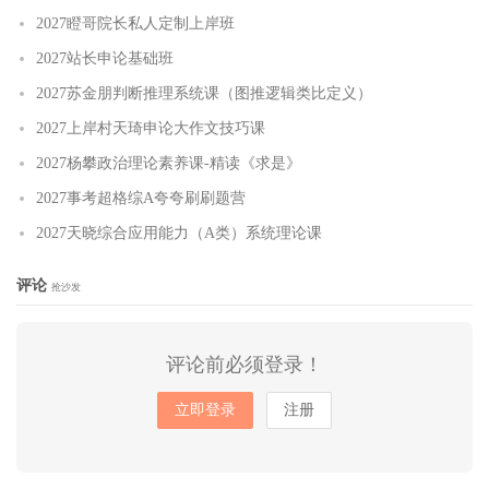
2027瞪哥院长私人定制上岸班
2027站长申论基础班
2027苏金朋判断推理系统课（图推逻辑类比定义）
2027上岸村天琦申论大作文技巧课
2027杨攀政治理论素养课-精读《求是》
2027事考超格综A夸夸刷刷题营
2027天晓综合应用能力（A类）系统理论课
评论
抢沙发
评论前必须登录！
立即登录
注册