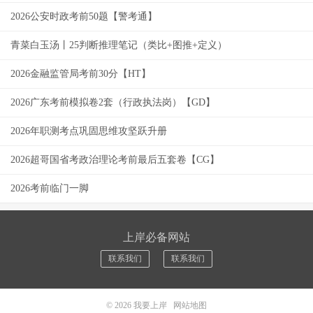
2026公安时政考前50题【警考通】
青菜白玉汤丨25判断推理笔记（类比+图推+定义）
2026金融监管局考前30分【HT】
2026广东考前模拟卷2套（行政执法岗）【GD】
2026年职测考点巩固思维攻坚跃升册
2026超哥国省考政治理论考前最后五套卷【CG】
2026考前临门一脚
上岸必备网站
联系我们
联系我们
© 2026
我要上岸
网站地图