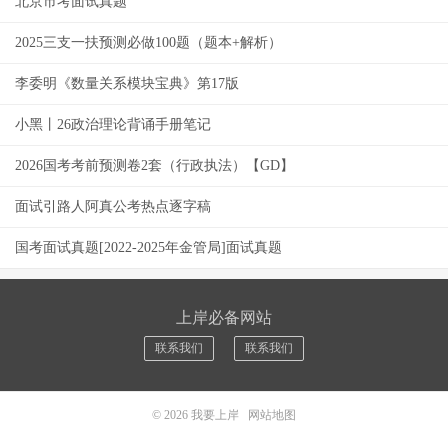
北京市考面试真题
2025三支一扶预测必做100题（题本+解析）
李委明《数量关系模块宝典》第17版
小黑丨26政治理论背诵手册笔记
2026国考考前预测卷2套（行政执法）【GD】
面试引路人阿真公考热点逐字稿
国考面试真题[2022-2025年金管局]面试真题
上岸必备网站
联系我们
联系我们
© 2026
我要上岸
网站地图