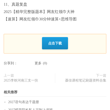
11、真题复盘
2025【精华完整版题本】网友红领巾大神
【速算】网友红领巾30分钟速算+思维导图
点击下载
分享到：
更多
(
0
)
上一篇
下一篇
2025李铁河南三支一扶
聂佳课程笔记刷题资料合集
相关推荐
2027语句表达千题册
2027瞪哥院长私人定制上岸班