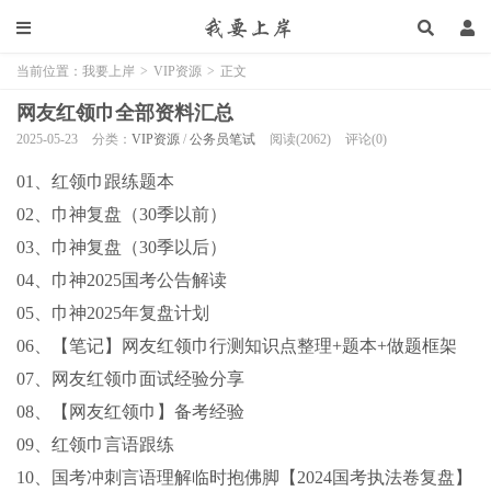
当前位置：
我要上岸
>
VIP资源
>
正文
网友红领巾全部资料汇总
2025-05-23
分类：
VIP资源
/
公务员笔试
阅读(2062)
评论(0)
01、红领巾跟练题本
02、巾神复盘（30季以前）
03、巾神复盘（30季以后）
04、巾神2025国考公告解读
05、巾神2025年复盘计划
06、【笔记】网友红领巾行测知识点整理+题本+做题框架
07、网友红领巾面试经验分享
08、【网友红领巾】备考经验
09、红领巾言语跟练
10、国考冲刺言语理解临时抱佛脚【2024国考执法卷复盘】